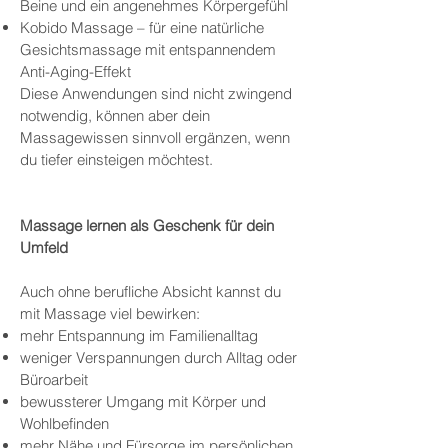
Beine und ein angenehmes Körpergefühl
Kobido Massage – für eine natürliche
Gesichtsmassage mit entspannendem
Anti-Aging-Effekt
Diese Anwendungen sind nicht zwingend
notwendig, können aber dein
Massagewissen sinnvoll ergänzen, wenn
du tiefer einsteigen möchtest.
Massage lernen als Geschenk für dein
Umfeld
Auch ohne berufliche Absicht kannst du
mit Massage viel bewirken:
mehr Entspannung im Familienalltag
weniger Verspannungen durch Alltag oder
Büroarbeit
bewussterer Umgang mit Körper und
Wohlbefinden
mehr Nähe und Fürsorge im persönlichen