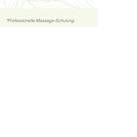
"Professionelle Massage-Schulung.
Freundlicher und kompetenter Dozent und
sehr gute Lern-Atmosphäre. Hilfreiche
Beratung zum Thema selbständig als
Wellness-Masseur erhalten. Danke für eine
rundum gelungene Schulung."
Sebastian
www.synergie-training.de​
“The Academy stands out as a top choice
for those looking to enter the field or
enhance their skills, offering a well-rounded
education in a supportive and professional