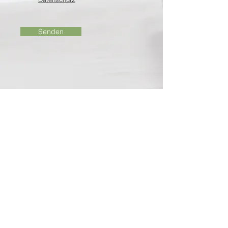
Senden
We speak english.
Hablamos español.