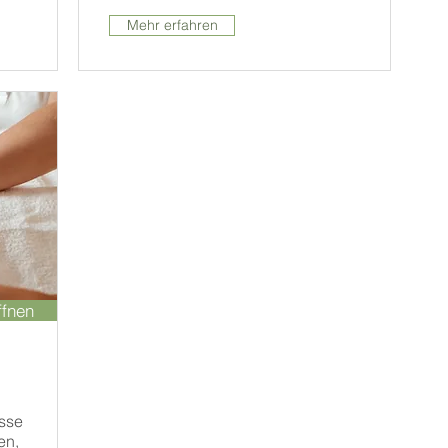
Mehr erfahren
ffnen
sse
en,