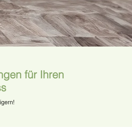
gen für Ihren
s​
igern!