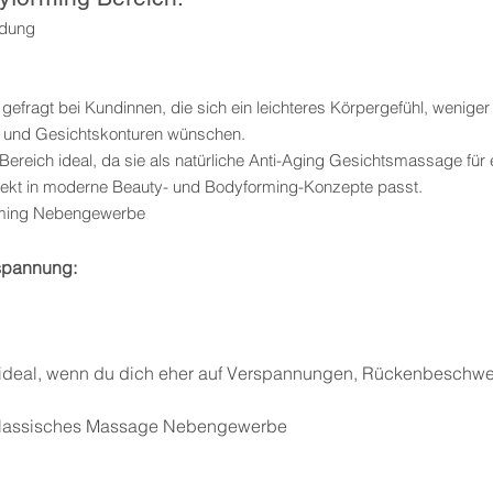
ldung
fragt bei Kundinnen, die sich ein leichteres Körpergefühl, wenige
d und Gesichtskonturen wünschen.
reich ideal, da sie als natürliche Anti-Aging Gesichtsmassage für ei
rfekt in moderne Beauty- und Bodyforming-Konzepte passt.
orming Nebengewerbe
tspannung:
ideal, wenn du dich eher auf Verspannungen, Rückenbeschw
in klassisches Massage Nebengewerbe