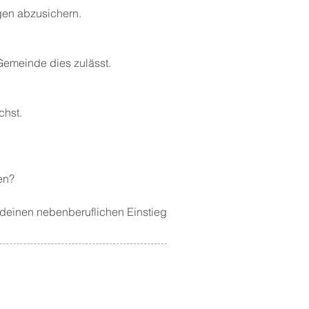
ngen abzusichern.
Gemeinde dies zulässt.
chst.
en?
deinen nebenberuflichen Einstieg