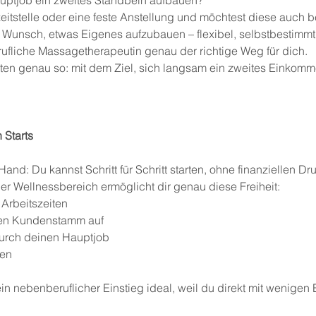
uptjob ein zweites Standbein aufbauen?
lzeitstelle oder eine feste Anstellung und möchtest diese auch be
der Wunsch, etwas Eigenes aufzubauen – flexibel, selbstbestim
rufliche Massagetherapeutin genau der richtige Weg für dich.
rten genau so: mit dem Ziel, sich langsam ein zweites Einkomm
 Starts
 Hand: Du kannst Schritt für Schritt starten, ohne finanziellen Dr
r Wellnessbereich ermöglicht dir genau diese Freiheit:
 Arbeitszeiten
nen Kundenstamm auf
 durch deinen Hauptjob
ten
n nebenberuflicher Einstieg ideal, weil du direkt mit wenige