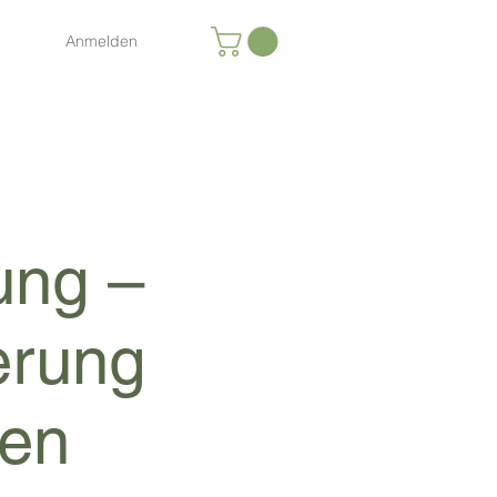
Anmelden
ung –
erung
zen