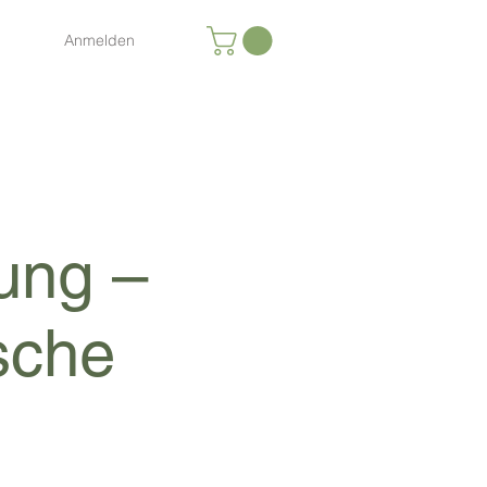
Anmelden
ung –
sche