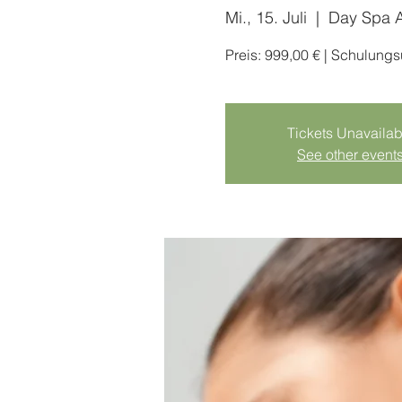
Mi., 15. Juli
  |  
Day Spa 
Preis: 999,00 € | Schulung
Tickets Unavailab
See other event