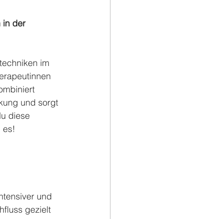
 in der 
techniken im 
erapeutinnen 
ombiniert 
kung und sorgt 
du diese 
 es!
ntensiver und 
fluss gezielt 