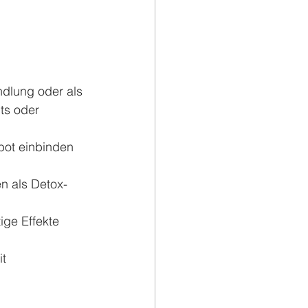
ndlung oder als 
ts oder 
bot einbinden 
n als Detox- 
ige Effekte 
t 