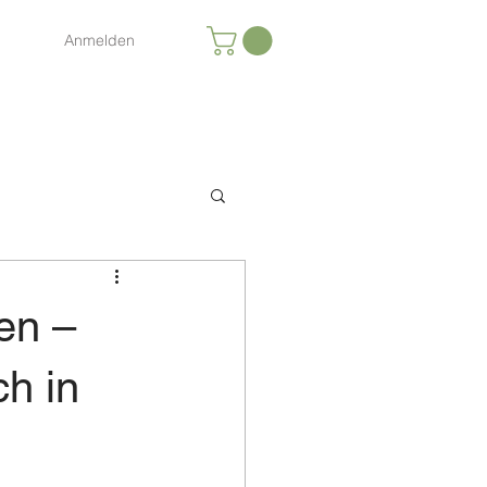
Anmelden
en –
ch in