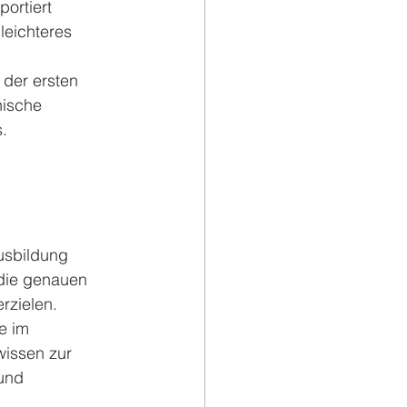
ortiert 
leichteres 
 der ersten 
nische 
.
usbildung 
 die genauen 
rzielen.
e im 
wissen zur 
und 