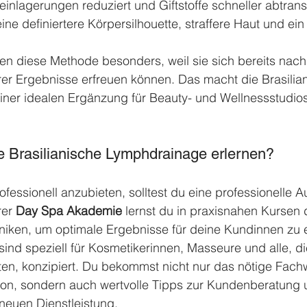
nlagerungen reduziert und Giftstoffe schneller abtransp
ine definiertere Körpersilhouette, straffere Haut und ein 
en diese Methode besonders, weil sie sich bereits nach
er Ergebnisse erfreuen können. Das macht die Brasilia
ner idealen Ergänzung für Beauty- und Wellnessstudios
e Brasilianische Lymphdrainage erlernen?
fessionell anzubieten, solltest du eine professionelle A
er 
Day Spa Akademie
 lernst du in praxisnahen Kursen
niken, um optimale Ergebnisse für deine Kundinnen zu e
nd speziell für Kosmetikerinnen, Masseure und alle, di
ten, konzipiert. Du bekommst nicht nur das nötige Fach
n, sondern auch wertvolle Tipps zur Kundenberatung 
neuen Dienstleistung.