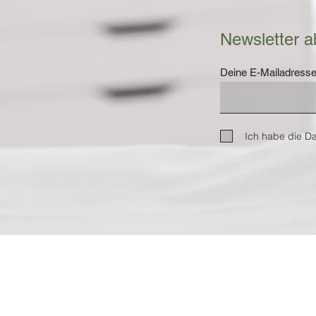
Newsletter a
Spa & Massage Trends 2026
- Ein Überblick über die
Deine E-Mailadress
wichtigsten Entwicklungen
der Branche
Ich habe die D