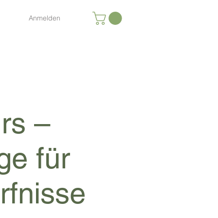
Anmelden
rs –
ge für
rfnisse